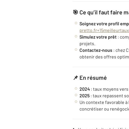
🎯 Ce qu’il faut faire 
Soignez votre profil em
pretto.fr
+15
meilleurtau
Simulez votre prêt
: comp
projets.
Contactez-nous
: chez C
obtenir des offres optim
📌 En résumé
2024
: taux moyens vers 3
2025
: taux repassent sou
Un contexte favorable à 
concrétiser ou renégocie