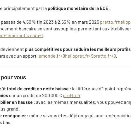
ue principalement par la
politique monétaire de la BCE
:
 passés de 4,50 % fin 2023 à 2,65 % en mars 2025
pretto.fr
hellop
ancement bancaire se sont assouplies, permettant aux établiss
om
+1
empruntis.com
+1
.
 deviennent
plus compétitives pour séduire les meilleurs profils
rs avec un apport
lemonde.fr
+9
hellopret.fr
+9
pretto.fr
+9
.
e pour vous
ût total de crédit en nette baisse
: la différence d’1 point repr
mies
sur un crédit de 200 000 €
pretto.fr
.
bilier en hausse
: avec les mêmes mensualités, vous pouvez em
lus grand.
r renégocier
: même si vous êtes déjà engagé, une renégociation
s bas.