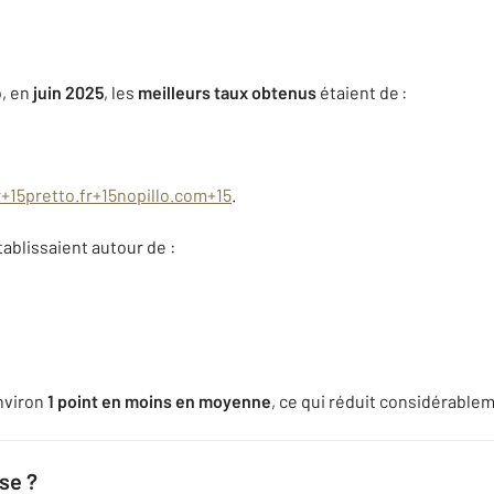
o, en
juin 2025
, les
meilleurs taux obtenus
étaient de :
r
+15
pretto.fr
+15
nopillo.com
+15
.
ablissaient autour de :
environ
1 point en moins en moyenne
, ce qui réduit considérableme
se ?