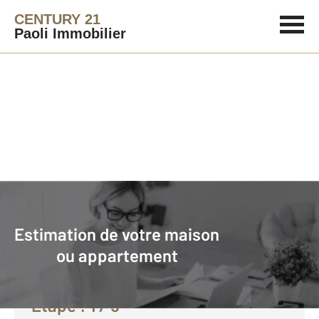
CENTURY 21
Paoli Immobilier
Agence immobilière
Vendre avec CENTURY 21 Paoli Immobilier
Estimation de votre maison
Faire estimer son bien avec
ou appartement
CENTURY 21 :
Etape :
1
/ 5