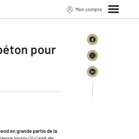
Mon compte
 béton pour
end en grande partie de la 
nce lorsqu'il s'agit de 