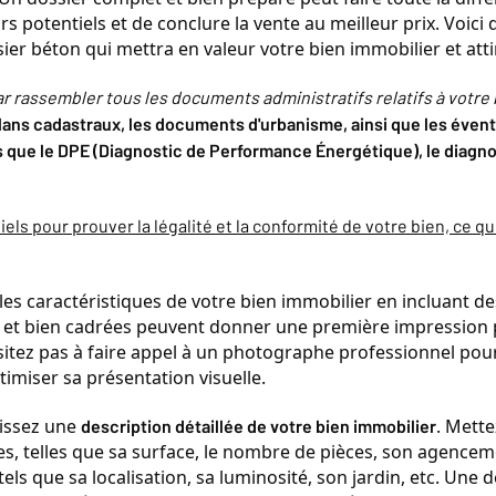
s potentiels et de conclure la vente au meilleur prix. Voici 
ier béton qui mettra en valeur votre bien immobilier et atti
 rassembler tous les documents administratifs relatifs à votre 
 plans cadastraux, les documents d'urbanisme, ainsi que les évent
s que le DPE (Diagnostic de Performance Énergétique), le diagnos
s pour prouver la légalité et la conformité de votre bien, ce qui
les caractéristiques de votre bien immobilier en incluant de
 et bien cadrées peuvent donner une première impression po
ésitez pas à faire appel à un photographe professionnel pour
timiser sa présentation visuelle.
issez une 
. Mette
description détaillée de votre bien immobilier
les, telles que sa surface, le nombre de pièces, son agencem
tels que sa localisation, sa luminosité, son jardin, etc. Une d