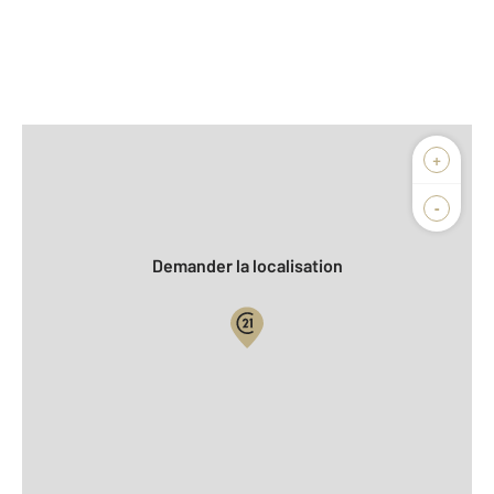
Afficher sur la carte :
+
Agence
Biens vendus
-
Demander la localisation
Vue globale
2
Surface totale : 65,1 m
2
Surface habitable : 65,1 m
Type d'appartement : F3
er
Étage : 1