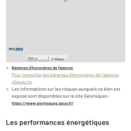
Vue globale
2
Surface totale : 336 m
2
Surface habitable : 204 m
Nombre de pièces : 5
[Voir le détail]
À savoir
500 m
©
Mappy
Taxe foncière : 871 €
Barèmes d'honoraires de l'agence
Pour consulter les barèmes d'honoraires de l'agence,
cliquez ici
Les informations sur les risques auxquels ce bien est
exposé sont disponibles sur le site Géorisques :
https://www.georisques.gouv.fr/
Les performances énergétiques