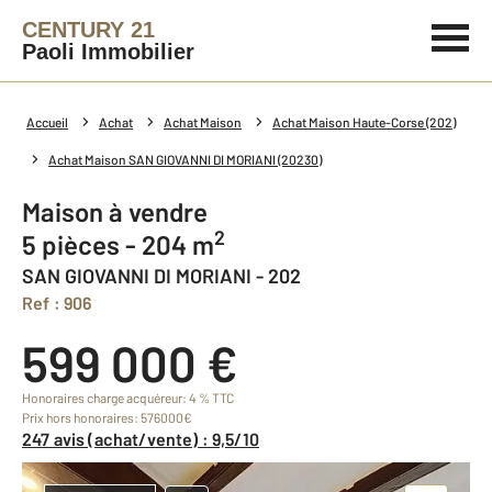
CENTURY 21
Paoli Immobilier
Accueil
Achat
Achat Maison
Achat Maison Haute-Corse (202)
Achat Maison SAN GIOVANNI DI MORIANI (20230)
Maison à vendre
2
5 pièces - 204 m
SAN GIOVANNI DI MORIANI - 202
Ref : 906
599 000 €
Honoraires charge acquéreur: 4 % TTC
Prix hors honoraires: 576000€
247 avis (achat/vente) : 9,5/10