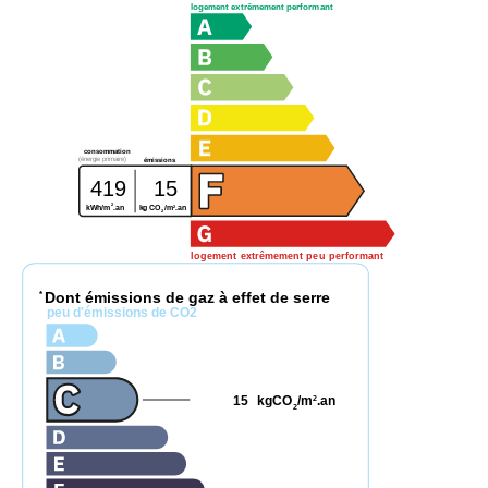
logement extrêmement performant
consommation
(énergie primaire)
émissions
419
15
2
2
kWh/m
.an
kg CO
/m
.an
2
logement extrêmement peu performant
Dont émissions de gaz à effet de serre
*
peu d'émissions de CO2
15
kgCO
/m
.an
2
2