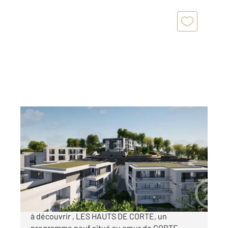
CORTE 202
2
68 m
, 3 pièces
Ref : 688
Appartement à vendre
282 000 €
Century21 Paoli Immobilier Moriani vous invite
à découvrir , LES HAUTS DE CORTE, un
programme neuf situé au cœur de CORTE,