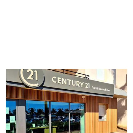
CENTURY 21 Paoli Immobilier
Moriani Plage Résidence du Roi
Théodore (bât B)
SAN NICOLAO - 20230
Envoyer un message