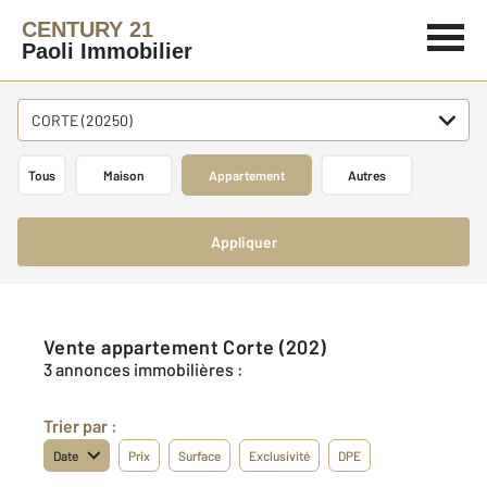
CENTURY 21
Paoli Immobilier
CORTE (20250)
Tous
Maison
Appartement
Autres
Appliquer
Vente appartement Corte (202)
3 annonces immobilières :
Trier par :
Date
Prix
Surface
Exclusivité
DPE