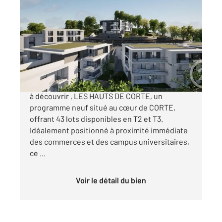
CORTE 202
2
70 m
, 3 pièces
Ref : 690
Appartement à vendre
288 000 €
Century21 Paoli Immobilier Moriani vous invite
à découvrir , LES HAUTS DE CORTE, un
programme neuf situé au cœur de CORTE,
offrant 43 lots disponibles en T2 et T3.
Idéalement positionné à proximité immédiate
des commerces et des campus universitaires,
ce ...
Voir le détail du bien