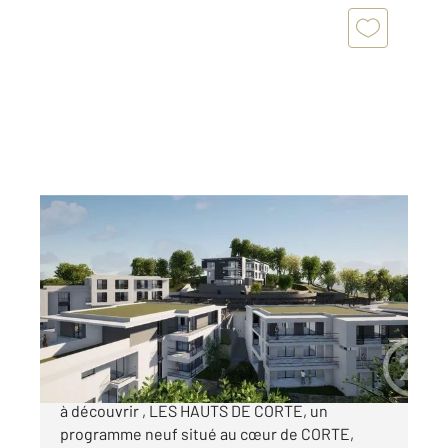
CORTE 202
2
61,87 m
, 3 pièces
Ref : 686
Appartement à vendre
250 000 €
Century21 Paoli Immobilier Moriani vous invite
à découvrir , LES HAUTS DE CORTE, un
programme neuf situé au cœur de CORTE,