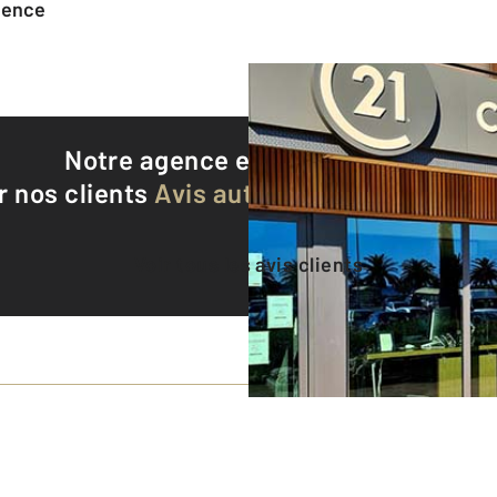
agence
Notre agence est notée
9,5/10
r nos clients
Avis authentifiés par Qualite
Voir tous les avis clients