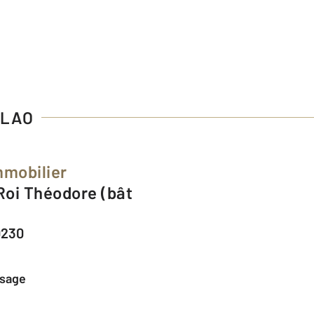
OLAO
mmobilier
0230
ssage