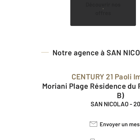
Découvrir nos
offres
Notre agence à SAN NIC
CENTURY 21 Paoli I
Moriani Plage Résidence du Roi Théodore (bât
B)
SAN NICOLAO - 2
Envoyer un me