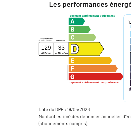
Les performances énerg
logement extrêmement performant
*
consommation
(énergie primaire)
émissions
129
33
2
2
kWh/m
.an
kg CO
/m
.an
2
logement extrêmement peu performant
Date du DPE : 19/05/2026
Montant estimé des dépenses annuelles d'éne
(abonnements compris).