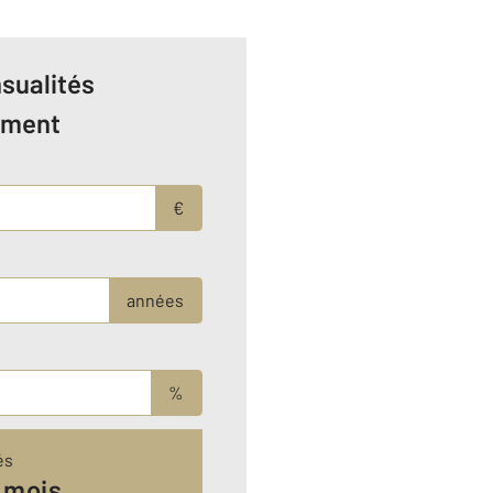
sualités
ement
€
années
%
és
 mois