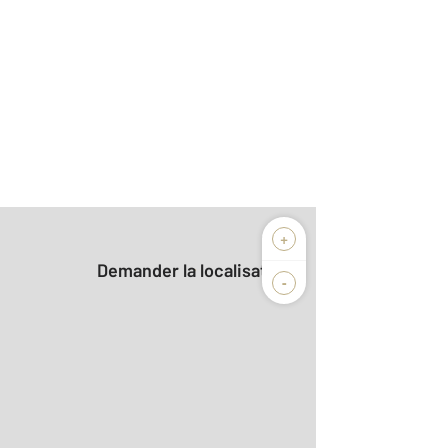
+
Demander la localisation
-
r le détail]