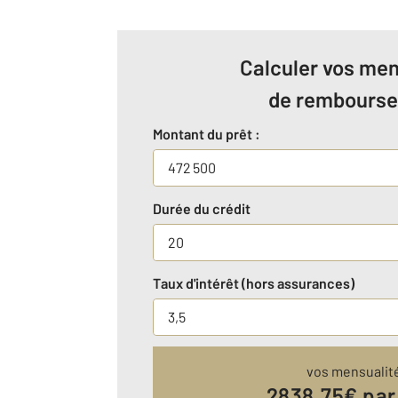
Calculer vos men
de rembours
Montant du prêt :
Durée du crédit
Taux d'intérêt (hors assurances)
vos mensualit
2838.75
€ par