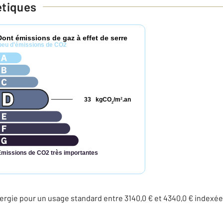
étiques
Dont émissions de gaz à effet de serre
peu d'émissions de CO2
33
kgCO
/m
.an
2
2
Émissions de CO2 très importantes
rgie pour un usage standard entre 3140,0 € et 4340,0 € indexé