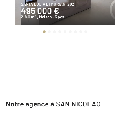
SANTA LUCIA DI MORIANI 202
SA
495 000 €
4
2
218,0 m
, Maison
, 5 pcs
12
Notre agence à SAN NICOLAO