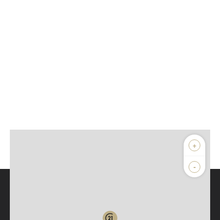
+
-
Parlons de vous, parlons biens