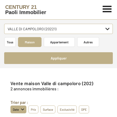
CENTURY 21
Paoli Immobilier
VALLE DI CAMPOLORO (20221)
Tous
Maison
Appartement
Autres
Appliquer
Vente maison Valle di campoloro (202)
2 annonces immobilières :
Trier par :
Date
Prix
Surface
Exclusivité
DPE