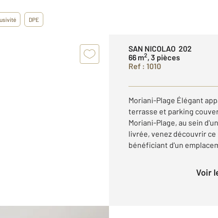
usivité
DPE
SAN NICOLAO 202
2
66 m
, 3 pièces
Ref : 1010
Moriani-Plage Élégant ap
terrasse et parking couve
Moriani-Plage, au sein d
livrée, venez découvrir ce
bénéficiant d'un emplaceme
Voir 