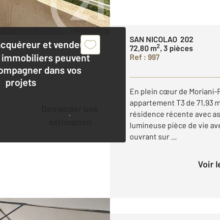
SAN NICOLAO 202
acquéreur et vendeur,
2
72,80 m
, 3 pièces
 immobiliers peuvent
Ref : 997
ompagner dans vos
projets
En plein cœur de Moriani-
appartement T3 de 71,93 m
Demander une
résidence récente avec as
estimation
lumineuse pièce de vie av
ouvrant sur ...
Voir 