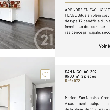
À VENDRE EN EXCLUSIVIT
PLAGE Situé en plein cœur
de type T2 bénéficie d'un 
immédiate des commerces, 
résidence principale, secon
Voir 
SAN NICOLAO 202
2
65,60 m
, 2 pièces
Ref : 972
Moriani-San Nicolao- Gran
À seulement quelques pas
de la plage, découvrez ce 